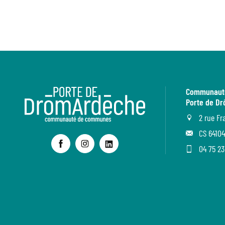
Communaut
Porte de D
2 rue Fr
CS 64104
04 75 23