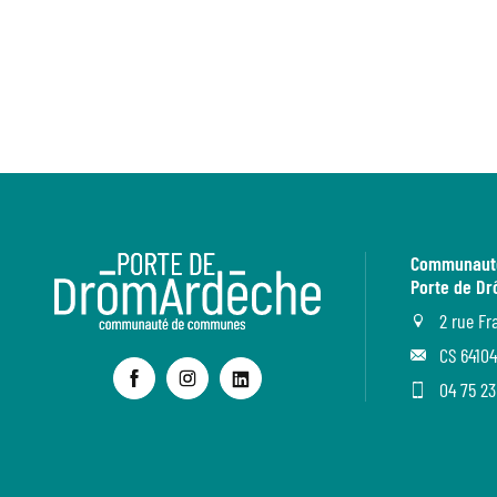
Communaut
Porte de D
2 rue Fr
CS 64104
04 75 23