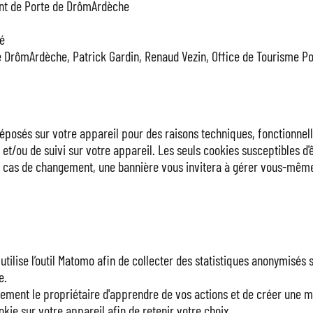
ent de Porte de DrômArdèche
té
ômArdèche, Patrick Gardin, Renaud Vezin, Office de Tourisme Po
déposés sur votre appareil pour des raisons techniques, fonctionnell
 et/ou de suivi sur votre appareil. Les seuls cookies susceptibles d
 En cas de changement, une bannière vous invitera à gérer vous-même
e l’outil Matomo afin de collecter des statistiques anonymisés su
e.
ment le propriétaire d'apprendre de vos actions et de créer une me
ookie sur votre appareil afin de retenir votre choix.