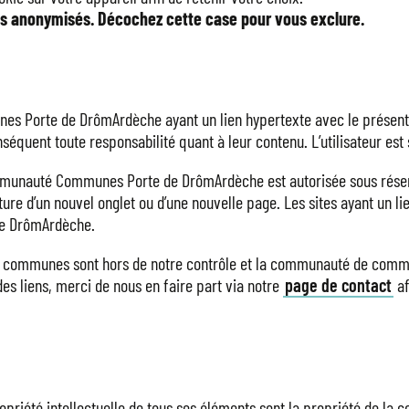
ues anonymisés. Décochez cette case pour vous exclure.
es Porte de DrômArdèche ayant un lien hypertexte avec le présent
ent toute responsabilité quant à leur contenu. L’utilisateur est se
Communauté Communes Porte de DrômArdèche est autorisée sous réser
ture d’un nouvel onglet ou d’une nouvelle page. Les sites ayant un li
 de DrômArdèche.
 de communes sont hors de notre contrôle et la communauté de com
es liens, merci de nous en faire part via notre
page de contact
af
 propriété intellectuelle de tous ses éléments sont la propriété d